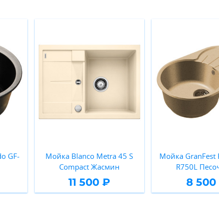
o GF-
Мойка Blanco Metra 45 S
Мойка GranFest 
Compact Жасмин
R750L Пес
11 500 ₽
8 500