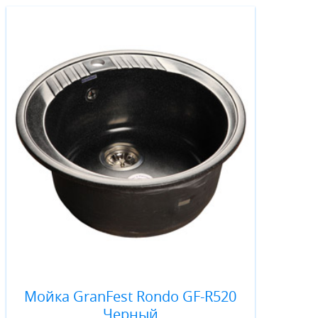
Мойка GranFest Rondo GF-R520
Черный