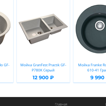
o GF-
Мойка GranFest Practik GF-
Мойка Franke R
P780K Серый
610-41 Гр
12 900 ₽
9 990
Главная