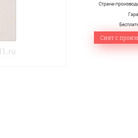
Страна-производ
Гар
Бесплат
Снят с произ