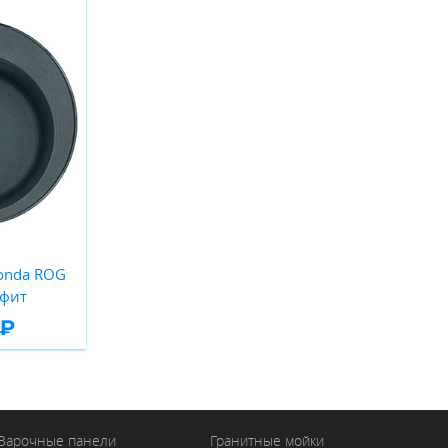
onda ROG
афит
 ₽
Варочные панели
Гранитные мойки