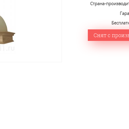
Страна-производи
Гар
Бесплат
Снят с произ