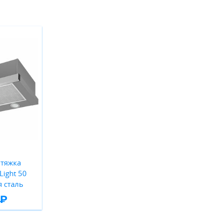
тяжка
ight 50
 сталь
 ₽