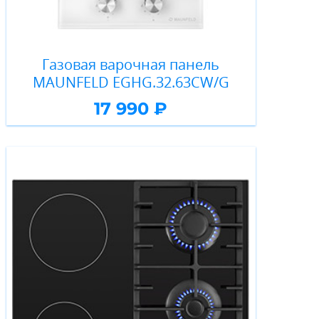
Газовая варочная панель
MAUNFELD EGHG.32.63CW/G
17 990 ₽