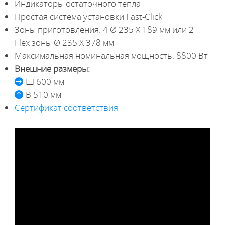
Индикаторы остаточного тепла
Простая система установки Fast-Click
Зоны приготовления: 4 Ø 235 X 189 мм или 2
Flex зоны Ø 235 X 378 мм
Максимальная номинальная мощность: 8800 Вт
Внешние размеры:
Ш 600 мм
В 510 мм
Сертификат соответствия