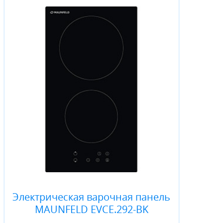
Электрическая варочная панель
MAUNFELD EVCE.292-BK