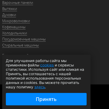
Варочные панели
Вытяжки
Духовки
Микроволновки
Кофемашины
Холодильники
Посудомоечные машины
Стиральные машины
Гранитные мойки
Для улучшения работы сайта мы
Мойки из нержавейки
применяем файлы
cookies
и сервисы
Смесители
статистики. Используя сайт или кликая на
Аксессуары
Принять, вы соглашаетесь с нашей
политикой использования персональных
данных и cookies. Вы можете прочитать
нашу политику
здесь
.
Политика конфиденциальности
Оферта
Согласие на обработку данных
Принять
© 2026 moyki1.ru