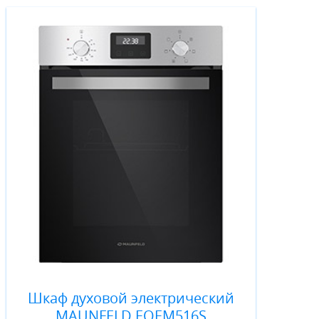
Шкаф духовой электрический
MAUNFELD EOEM516S