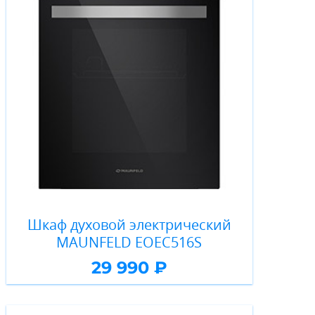
Шкаф духовой электрический
MAUNFELD EOEC516S
29 990 ₽