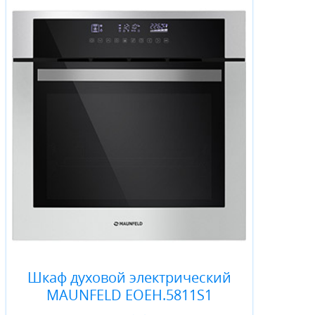
Шкаф духовой электрический
MAUNFELD EOEH.5811S1