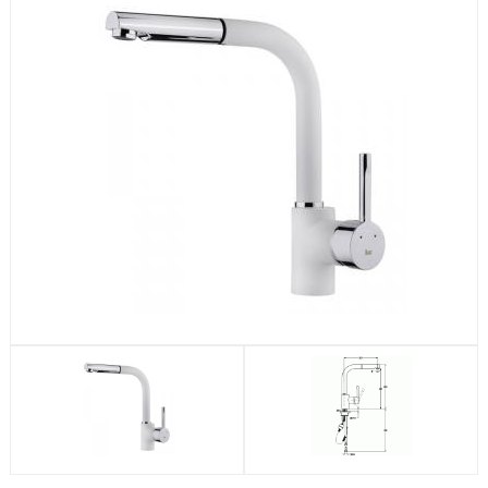
Посудомоечные машины
Стиральные машины
Холодильники