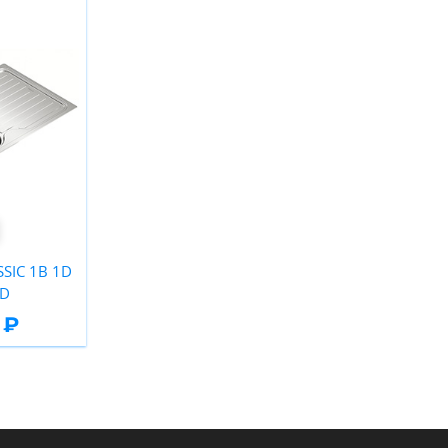
SIC 1B 1D
ED
 ₽