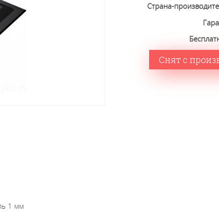
Страна-производит
Гар
Бесплат
Снят с произ
ль 1 мм