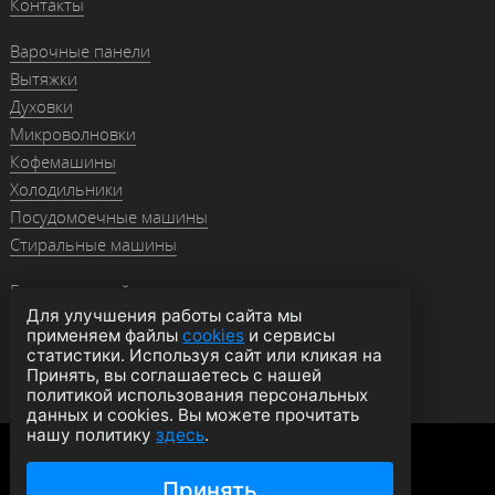
Контакты
Варочные панели
Вытяжки
Духовки
Микроволновки
Кофемашины
Холодильники
Посудомоечные машины
Стиральные машины
Гранитные мойки
Для улучшения работы сайта мы
Мойки из нержавейки
применяем файлы
cookies
и сервисы
Смесители
статистики. Используя сайт или кликая на
Аксессуары
Принять, вы соглашаетесь с нашей
политикой использования персональных
данных и cookies. Вы можете прочитать
нашу политику
здесь
.
Политика конфиденциальности
Оферта
Согласие на обработку данных
Принять