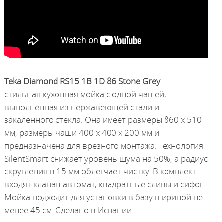
Teka Diamond RS15 1B 1D 86 Stone Grey
—
стильная кухонная мойка с одной чашей,
выполненная из нержавеющей стали и
закалённого стекла. Она имеет размеры 860 x 510
мм, размеры чаши 400 x 400 x 200 мм и
предназначена для врезного монтажа. Технология
SilentSmart снижает уровень шума на 50%, а радиус
скругления в 15 мм облегчает чистку. В комплект
входят клапан-автомат, квадратные сливы и сифон.
Мойка подходит для установки в базу шириной не
менее 45 см. Сделано в Испании.