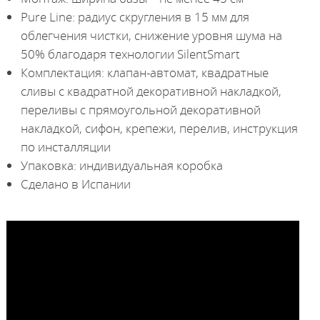
Pure Line: радиус скругления в 15 мм для
облегчения чистки, снижение уровня шума на
50% благодаря технологии SilentSmart
Комплектация: клапан-автомат, квадратные
сливы с квадратной декоративной накладкой,
переливы с прямоугольной декоративной
накладкой, сифон, крепежи, перелив, инструкция
по инсталляции
Упаковка: индивидуальная коробка
Сделано в Испании