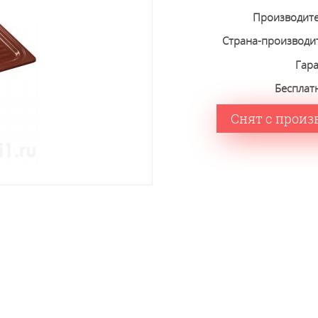
Производит
Страна-производи
Гар
Бесплат
Снят с произ