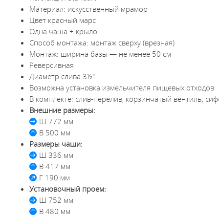
Материал: искусственный мрамор
Цвет красный марс
Одна чаша + крыло
Способ монтажа: монтаж сверху (врезная)
Монтаж: ширина базы — не менее 50 см
Реверсивная
Диаметр слива 3½"
Возможна установка измельчителя пищевых отходов
В комплекте: слив-перелив, корзинчатый вентиль, си
Внешние размеры:
Ш 772 мм
В 500 мм
Размеры чаши:
Ш 336 мм
В 417 мм
Г 190 мм
Установочный проем:
Ш 752 мм
В 480 мм