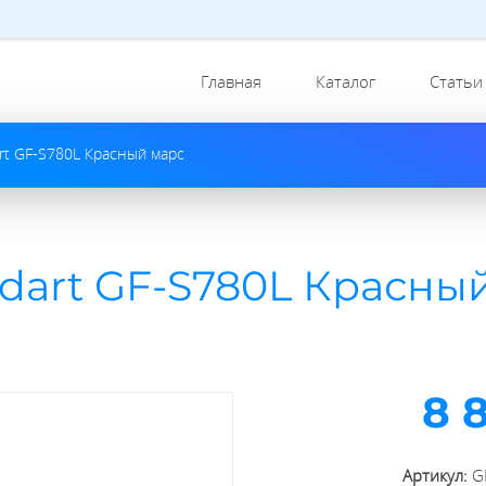
Главная
Каталог
Статьи
rt GF-S780L Красный марс
ndart GF-S780L Красны
8 
Артикул:
G