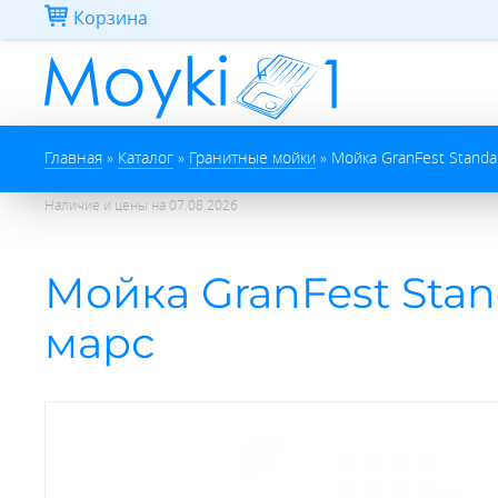
Перейти к основному содержанию
Корзина
Вы здесь
Главная
»
Каталог
»
Гранитные мойки
»
Мойка GranFest Standa
Наличие и цены на
07.08.2026
Мойка GranFest Sta
марс