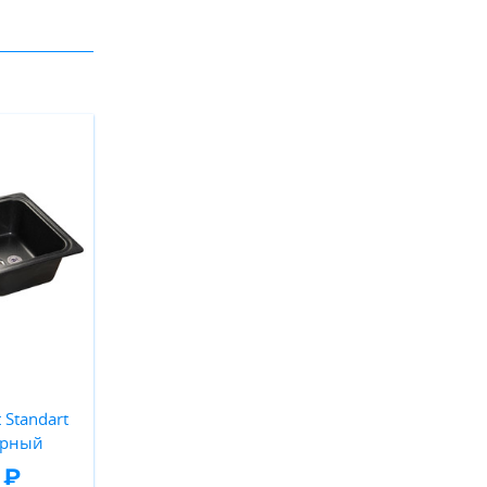
 Standart
ерный
 ₽