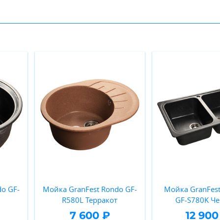
o GF-
Мойка GranFest Rondo GF-
Мойка GranFest
R580L Терракот
GF-S780K Ч
7 600 ₽
12 900