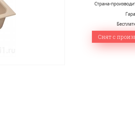
Страна-производи
Гар
Бесплат
Снят с произ