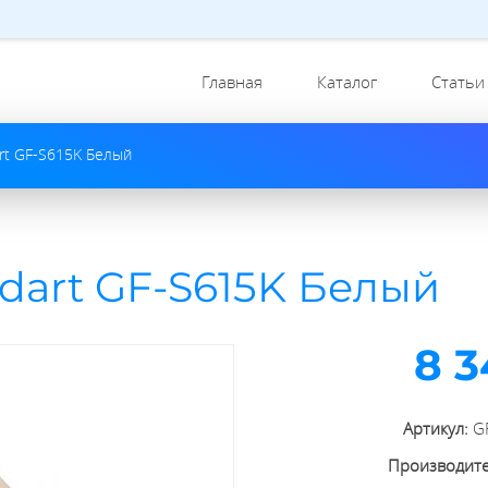
Главная
Каталог
Статьи
art GF-S615K Белый
dart GF-S615K Белый
8 3
Артикул:
G
Производит