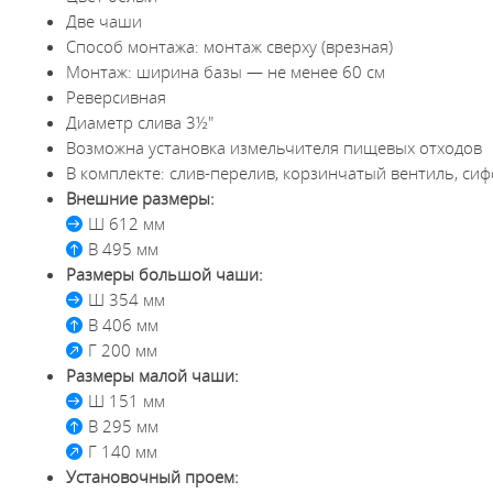
Две чаши
Способ монтажа: монтаж сверху (врезная)
Монтаж: ширина базы — не менее 60 см
Реверсивная
Диаметр слива 3½"
Возможна установка измельчителя пищевых отходов
В комплекте: слив-перелив, корзинчатый вентиль, си
Внешние размеры:
Ш 612 мм
В 495 мм
Размеры большой чаши:
Ш 354 мм
В 406 мм
Г 200 мм
Размеры малой чаши:
Ш 151 мм
В 295 мм
Г 140 мм
Установочный проем: