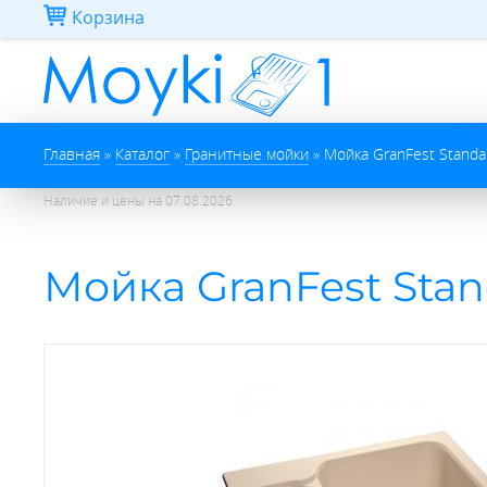
Перейти к основному содержанию
Корзина
Вы здесь
Главная
»
Каталог
»
Гранитные мойки
»
Мойка GranFest Stand
Наличие и цены на
07.08.2026
Мойка GranFest Stan