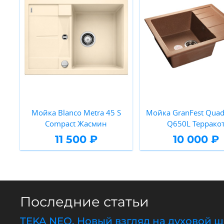
Мойка Blanco Metra 45 S
Мойка GranFest Quad
Compact Жасмин
Q650L Террако
11 500 ₽
10 000 ₽
Последние статьи
TEKA NEO. Новый взгляд на духовой 