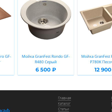
ro GF-
Мойка GranFest Rondo GF-
Мойка GranFest P
т
R480 Серый
P780K Пес
6 500 ₽
12 900
Главная
Каталог
Статьи
шкаф