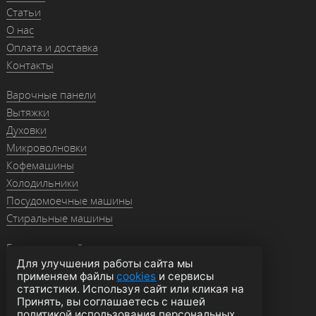
Статьи
О нас
Оплата и доставка
Контакты
Варочные панели
Вытяжки
Духовки
Микроволновки
Кофемашины
Холодильники
Посудомоечные машины
Стиральные машины
Гранитные мойки
Для улучшения работы сайта мы
Мойки из нержавейки
применяем файлы
cookies
и сервисы
Смесители
статистики. Используя сайт или кликая на
Аксессуары
Принять, вы соглашаетесь с нашей
политикой использования персональных