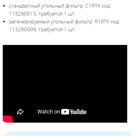
стандартный угольный фильтр: C1RTK код
113290015, требуется 1 шт.
регенерируемый угольный фильтр: R1RTK код
113290009, требуется 1 шт.