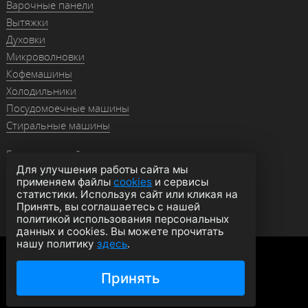
Варочные панели
Вытяжки
Духовки
Микроволновки
Кофемашины
Холодильники
Посудомоечные машины
Стиральные машины
Гранитные мойки
Для улучшения работы сайта мы
Мойки из нержавейки
применяем файлы
cookies
и сервисы
Смесители
статистики. Используя сайт или кликая на
Аксессуары
Принять, вы соглашаетесь с нашей
политикой использования персональных
данных и cookies. Вы можете прочитать
нашу политику
здесь
.
Политика конфиденциальности
Оферта
Согласие на обработку данных
Принять
© 2026 moyki1.ru