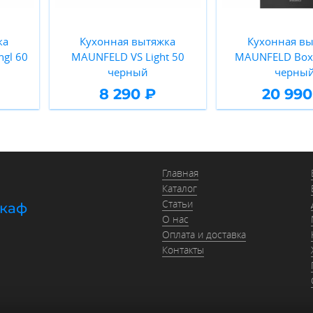
ка
Кухонная вытяжка
Кухонная вы
gl 60
MAUNFELD VS Light 50
MAUNFELD Box 
черный
черны
8 290 ₽
20 990
Главная
Каталог
Статьи
шкаф
О нас
Оплата и доставка
Контакты