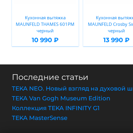
Кухонная вытяжка
Кухонная вытяж
MAUNFELD THAMES 601PM
MAUNFELD Crosby Sin
черный
черный
10 990 ₽
13 990 ₽
Последние статьи
TEKA NEO. Новый взгляд на духовой 
TEKA Van Gogh Museum Edition
Коллекция TEKA INFINITY G1
TEKA MasterSense