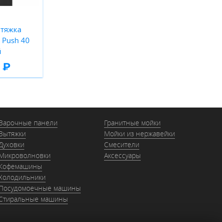
тяжка
Push 40
й
 ₽
Варочные панели
Гранитные мойки
Вытяжки
Мойки из нержавейки
Духовки
Смесители
Микроволновки
Аксессуары
Кофемашины
Холодильники
Посудомоечные машины
Стиральные машины