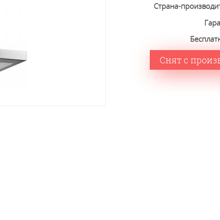
Страна-производи
Гар
Бесплат
Снят с произ