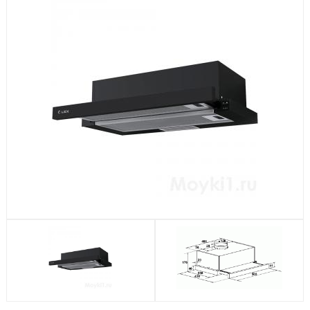
Посудомоечные машины
Стиральные машины
Холодильники