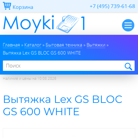
Перейти к основному содержанию
+7 (495) 739-61-68
Корзина
Главная
Вы здесь
Главная
»
Каталог
»
Бытовая техника
»
Вытяжки
»
Вытяжка Lex GS BLOC GS 600 WHITE
Каталог
Поиск по сайту
Статьи
Бытовая техника
О нас
Гранитные мойки
Варочные панели
Наличие и цены на
10.08.2026
Оплата и доставка
Мойки из нержавейки
Вытяжки
Вытяжка Lex GS BLOC
Контакты
Смесители
Духовки
GS 600 WHITE
Аксессуары
Кофемашины
Микроволновки