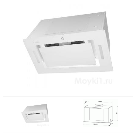
Посудомоечные машины
Стиральные машины
Холодильники