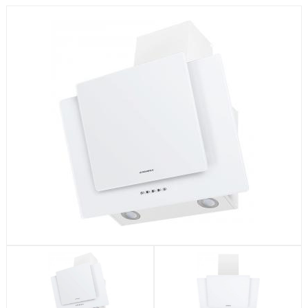
Посудомоечные машины
Стиральные машины
Холодильники