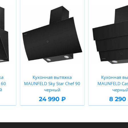
ка
Кухонная вытяжка
Кухонная вы
 60
MAUNFELD Sky Star Chef 90
MAUNFELD Cas
й
черный
черны
24 990 ₽
8 290