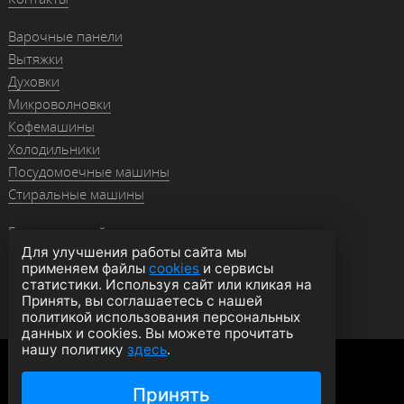
Варочные панели
Вытяжки
Духовки
Микроволновки
Кофемашины
Холодильники
Посудомоечные машины
Стиральные машины
Гранитные мойки
Для улучшения работы сайта мы
Мойки из нержавейки
применяем файлы
cookies
и сервисы
Смесители
статистики. Используя сайт или кликая на
Аксессуары
Принять, вы соглашаетесь с нашей
политикой использования персональных
данных и cookies. Вы можете прочитать
нашу политику
здесь
.
Политика конфиденциальности
Оферта
Согласие на обработку данных
Принять