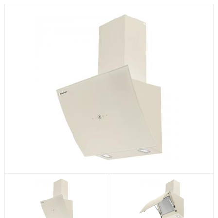
Посудомоечные машины
Стиральные машины
Холодильники