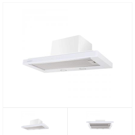
Посудомоечные машины
Стиральные машины
Холодильники