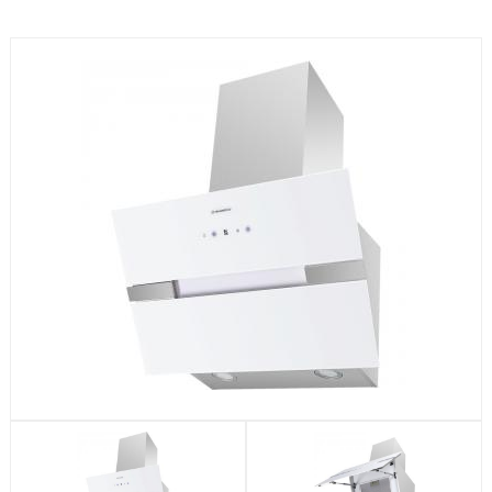
Посудомоечные машины
Стиральные машины
Холодильники