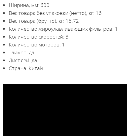
Ширина, мм: 600
Вес товара без упаковки (нетто), кг: 16
Вес товара (брутто), кг: 18,72
Количество жироулавливающих фильтров: 1
Количество скоростей: 3
Количество моторов: 1
Таймер: да
Дисплей: да
Страна: Китай