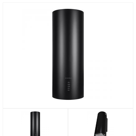
Посудомоечные машины
Стиральные машины
Холодильники