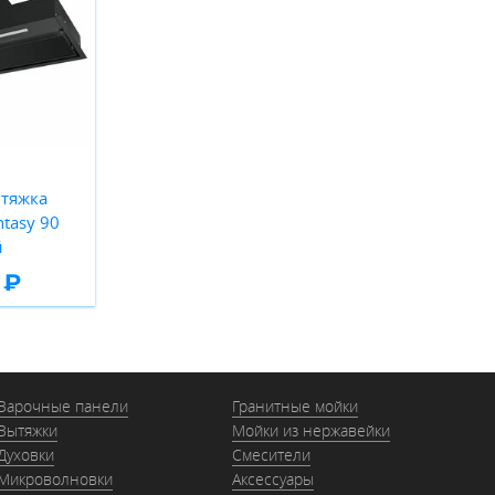
тяжка
tasy 90
й
 ₽
Варочные панели
Гранитные мойки
Вытяжки
Мойки из нержавейки
Духовки
Смесители
Микроволновки
Аксессуары