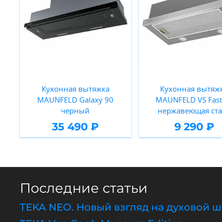
Кухонная вытяжка
Кухонная вытяж
MAUNFELD Galaxy 90
MAUNFELD VS Fast
черный
нержавеющая ст
35 490 ₽
9 290 ₽
Последние статьи
TEKA NEO. Новый взгляд на духовой 