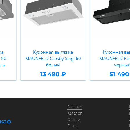
ка
Кухонная вытяжка
Кухонная вы
 50
MAUNFELD Crosby Singl 60
MAUNFELD Fan
аль
белый
черны
13 490 ₽
51 490
Главная
Каталог
Статьи
шкаф
О нас