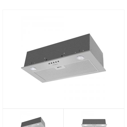
Посудомоечные машины
Стиральные машины
Холодильники