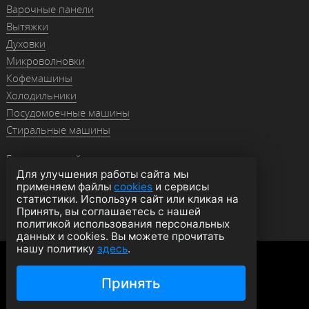
Варочные панели
Вытяжки
Духовки
Микроволновки
Кофемашины
Холодильники
Посудомоечные машины
Стиральные машины
Гранитные мойки
Для улучшения работы сайта мы
Мойки из нержавейки
применяем файлы
cookies
и сервисы
Смесители
статистики. Используя сайт или кликая на
Аксессуары
Принять, вы соглашаетесь с нашей
политикой использования персональных
данных и cookies. Вы можете прочитать
нашу политику
здесь
.
Политика конфиденциальности
Оферта
Согласие на обработку данных
Принять
© 2026 moyki1.ru