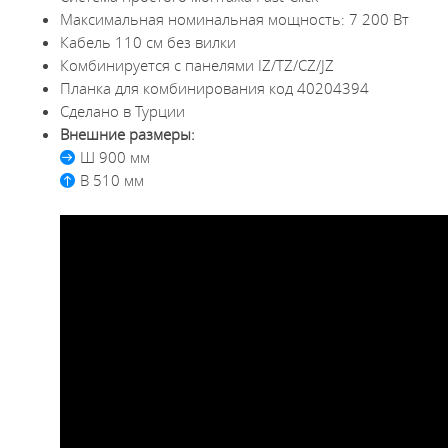
Максимальная номинальная мощность: 7 200 Вт
Кабель 110 см без вилки
Комбинируется с панелями IZ/TZ/CZ/JZ
Планка для комбинирования код 40204394
Сделано в Турции
Внешние размеры:
Ш 900 мм
В 510 мм