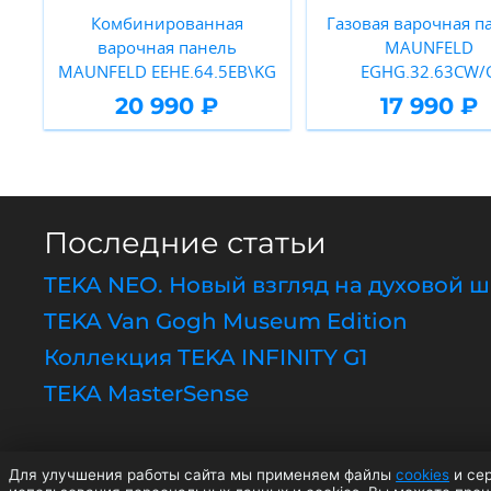
Комбинированная
Газовая варочная п
варочная панель
MAUNFELD
MAUNFELD EEHE.64.5EB\KG
EGHG.32.63CW/
20 990 ₽
17 990 ₽
Последние статьи
TEKA NEO. Новый взгляд на духовой 
TEKA Van Gogh Museum Edition
Коллекция TEKA INFINITY G1
TEKA MasterSense
Для улучшения работы сайта мы применяем файлы
cookies
и сер
© 2