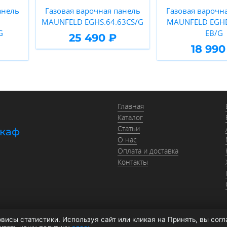
анель
Газовая варочная панель
Газовая варочн
MAUNFELD EGHS.64.63CS/G
MAUNFELD EGHE.
G
EB/G
25 490 ₽
18 990
Главная
Каталог
Статьи
шкаф
О нас
Оплата и доставка
Контакты
висы статистики. Используя сайт или кликая на Принять, вы сог
026 moyki1.ru
Политика конфиденциальности
Оферта
Согласие на обработку да