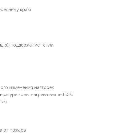
переднему краю
ндю), поддержание тепла
ного изменения настроек
ературе зоны нагрева выше 60°С
ния:
а от пожара