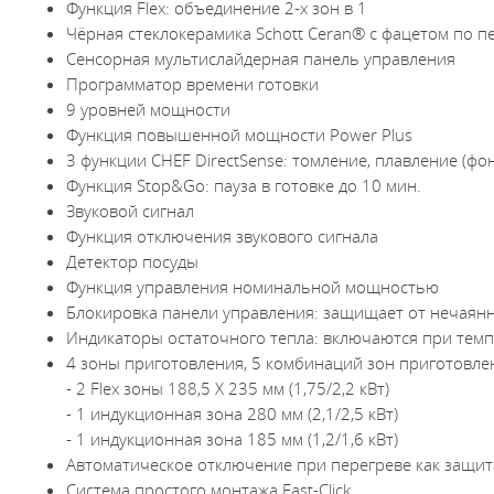
Функция Flex: объединение 2-х зон в 1
Чёрная стеклокерамика Schott Ceran® с фацетом по 
Сенсорная мультислайдерная панель управления
Программатор времени готовки
9 уровней мощности
Функция повышенной мощности Power Plus
3 функции CHEF DirectSense: томление, плавление (фо
Функция Stop&Go: пауза в готовке до 10 мин.
Звуковой сигнал
Функция отключения звукового сигнала
Детектор посуды
Функция управления номинальной мощностью
Блокировка панели управления: защищает от нечаян
Индикаторы остаточного тепла: включаются при темп
4 зоны приготовления, 5 комбинаций зон приготовле
- 2 Flex зоны 188,5 X 235 мм (1,75/2,2 кВт)
- 1 индукционная зона 280 мм (2,1/2,5 кВт)
- 1 индукционная зона 185 мм (1,2/1,6 кВт)
Автоматическое отключение при перегреве как защит
Система простого монтажа Fast-Click