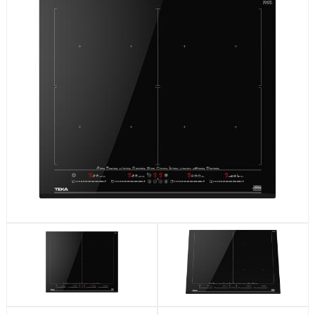
Посудомоечные машины
Стиральные машины
Холодильники