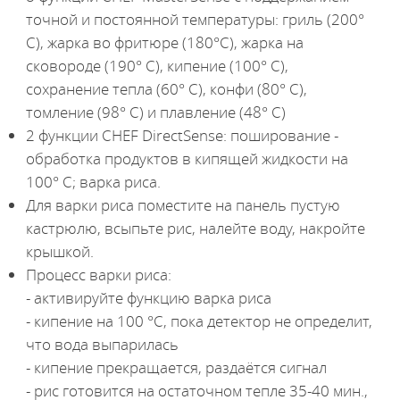
точной и постоянной температуры: гриль (200°
С), жарка во фритюре (180°С), жарка на
сковороде (190° С), кипение (100° С),
сохранение тепла (60° С), конфи (80° С),
томление (98° С) и плавление (48° С)
2 функции CHEF DirectSense: поширование -
обработка продуктов в кипящей жидкости на
100° С; варка риса.
Для варки риса поместите на панель пустую
кастрюлю, всыпьте рис, налейте воду, накройте
крышкой.
Процесс варки риса:
- активируйте функцию варка риса
- кипение на 100 °С, пока детектор не определит,
что вода выпарилась
- кипение прекращается, раздаётся сигнал
- рис готовится на остаточном тепле 35-40 мин.,