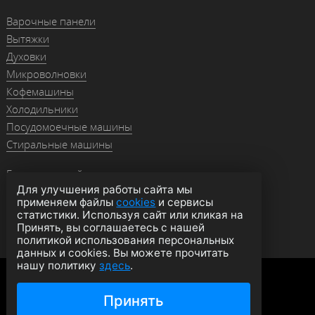
Варочные панели
Вытяжки
Духовки
Микроволновки
Кофемашины
Холодильники
Посудомоечные машины
Стиральные машины
Гранитные мойки
Для улучшения работы сайта мы
Мойки из нержавейки
применяем файлы
cookies
и сервисы
Смесители
статистики. Используя сайт или кликая на
Аксессуары
Принять, вы соглашаетесь с нашей
политикой использования персональных
данных и cookies. Вы можете прочитать
нашу политику
здесь
.
Политика конфиденциальности
Оферта
Согласие на обработку данных
Принять