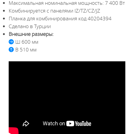
Максимальная номинальная мощность: 7 400 Вт
Комбинируется с панелями IZ/TZ/CZ/JZ
Планка для комбинирования код 40204394
Сделано в Турции
Внешние размеры:
Ш 600 мм
В 510 мм