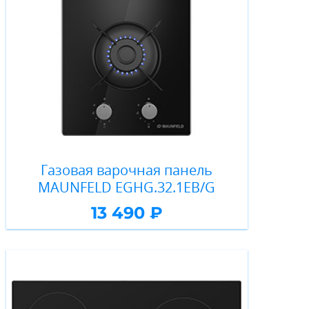
Газовая варочная панель
MAUNFELD EGHG.32.1EB/G
13 490 ₽