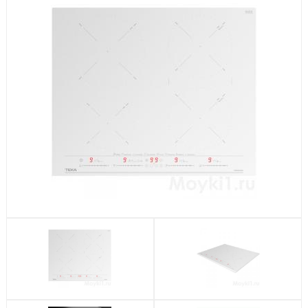
Посудомоечные машины
Стиральные машины
Холодильники