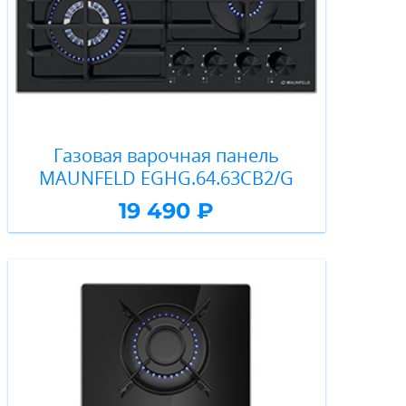
Газовая варочная панель
MAUNFELD EGHG.64.63CB2/G
19 490 ₽