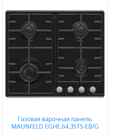
Газовая варочная панель
MAUNFELD EGHE.64.3STS-EB/G