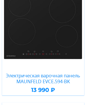
Электрическая варочная панель
MAUNFELD EVCE.594-BK
13 990 ₽