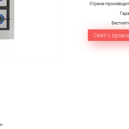
Страна-производи
Гар
Бесплат
Снят с произ
йн