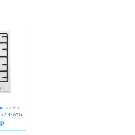
ая панель
.32.3EW\G
 ₽