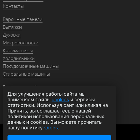
Контакты
Варочные панели
Вытяжки
Духовки
Микроволновки
Кофемашины
Холодильники
Посудомоечные машины
Стиральные машины
Гранитные мойки
Для улучшения работы сайта мы
Мойки из нержавейки
применяем файлы
cookies
и сервисы
Смесители
статистики. Используя сайт или кликая на
Аксессуары
Принять, вы соглашаетесь с нашей
политикой использования персональных
данных и cookies. Вы можете прочитать
нашу политику
здесь
.
Политика конфиденциальности
Оферта
Согласие на обработку данных