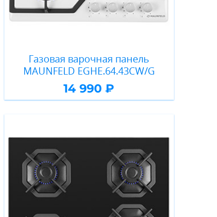
Газовая варочная панель
MAUNFELD EGHE.64.43CW/G
14 990 ₽