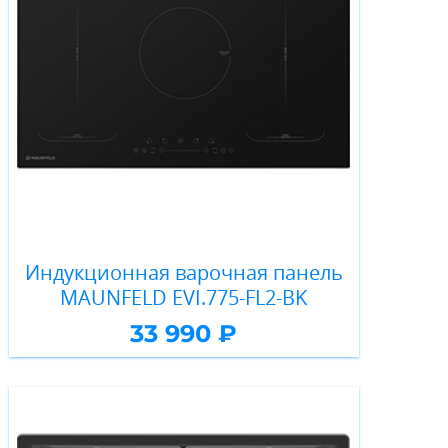
Индукционная варочная панель
MAUNFELD EVI.775-FL2-BK
33 990 ₽