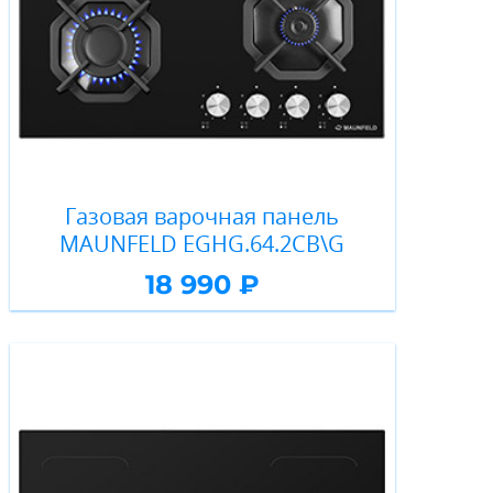
Газовая варочная панель
MAUNFELD EGHG.64.2CB\G
18 990 ₽