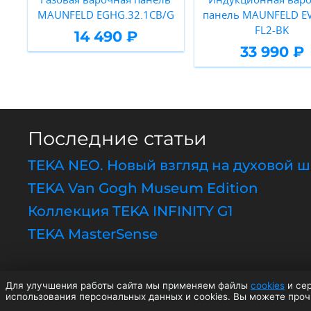
MAUNFELD EGHG.32.1CB/G
панель MAUNFELD EV
FL2-BK
14 490 ₽
33 990 ₽
Последние статьи
TEKA NEO. Новый взгляд на духовой 
TEKA Van Gogh Museum Edition
Коллекция TEKA INFINITY G1
TEKA MasterSense
Для улучшения работы сайта мы применяем файлы
cookies
и сер
© 2
использования персональных данных и cookies. Вы можете про