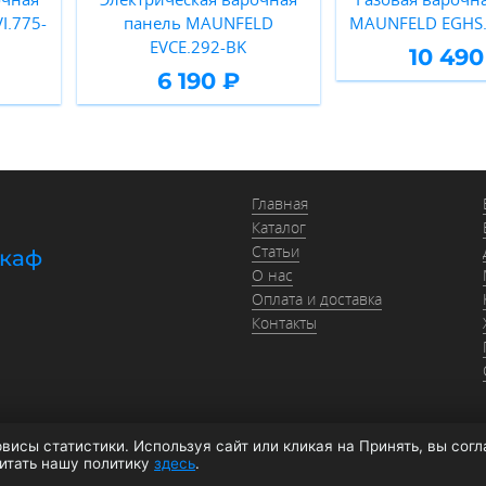
I.775-
панель MAUNFELD
MAUNFELD EGHS.
EVCE.292-BK
10 490
6 190 ₽
Главная
Каталог
Статьи
шкаф
О нас
Оплата и доставка
Контакты
висы статистики. Используя сайт или кликая на Принять, вы сог
026 moyki1.ru
Политика конфиденциальности
Оферта
Согласие на обработку да
читать нашу политику
здесь
.