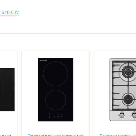
 640 C IV
очная
Электрическая варочная
Газовая варочн