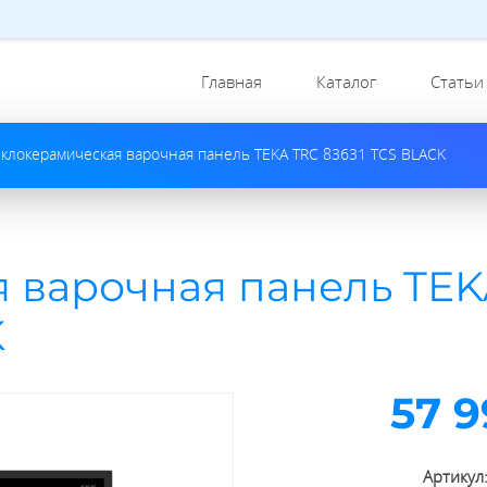
Главная
Каталог
Статьи
еклокерамическая варочная панель TEKA TRC 83631 TCS BLACK
 варочная панель TE
K
57 9
Артикул