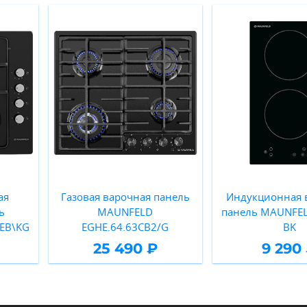
ая
Газовая варочная панель
Индукционная 
ь
MAUNFELD
панель MAUNFELD
EB\KG
EGHE.64.63CB2/G
BK
25 490 ₽
9 290