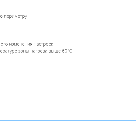
м
по периметру
ного изменения настроек
ературе зоны нагрева выше 60°С