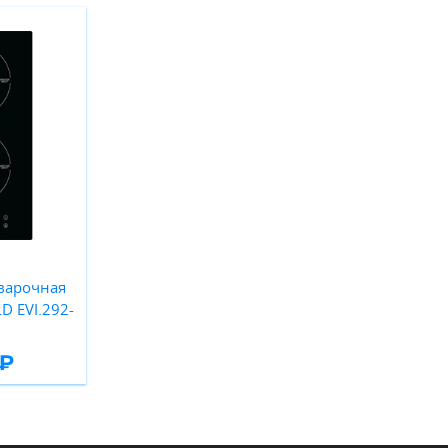
варочная
 EVI.292-
 ₽