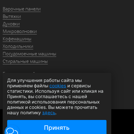
Варочные панели
Вытяжки
Духовки
Микроволновки
Кофемашины
Холодильники
Посудомоечные машины
Стиральные машины
Гранитные мойки
Для улучшения работы сайта мы
Мойки из нержавейки
применяем файлы
cookies
и сервисы
Смесители
статистики. Используя сайт или кликая на
Аксессуары
Принять, вы соглашаетесь с нашей
политикой использования персональных
данных и cookies. Вы можете прочитать
нашу политику
здесь
.
Политика конфиденциальности
Оферта
Согласие на обработку данных
Принять