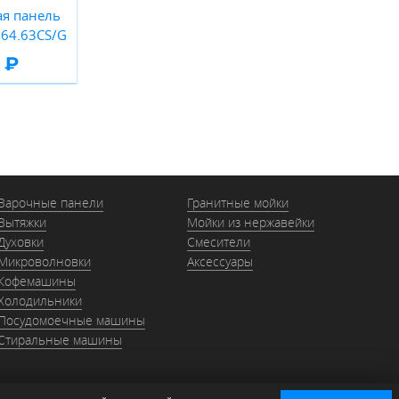
ая панель
64.63CS/G
 ₽
Варочные панели
Гранитные мойки
Вытяжки
Мойки из нержавейки
Духовки
Смесители
Микроволновки
Аксессуары
Кофемашины
Холодильники
Посудомоечные машины
Стиральные машины