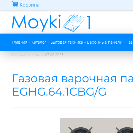
Перейти к основному содержанию
Корзина
Вы здесь
Главная
»
Каталог
»
Бытовая техника
»
Варочные панели
»
Га
Наличие и цены на
07.08.2026
Газовая варочная 
EGHG.64.1CBG/G