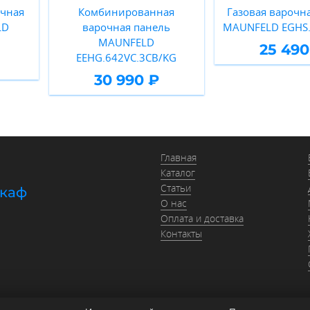
очная
Комбинированная
Газовая варочн
LD
варочная панель
MAUNFELD EGHS.
MAUNFELD
25 490
EEHG.642VC.3CB/KG
30 990 ₽
Главная
Каталог
Статьи
шкаф
О нас
Оплата и доставка
Контакты