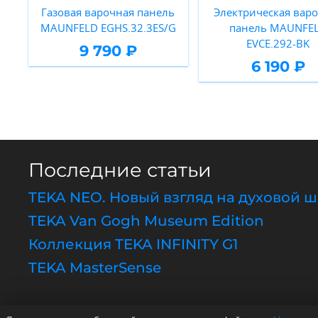
Газовая варочная панель
Электрическая вар
MAUNFELD EGHS.32.3ES/G
панель MAUNFE
EVCE.292-BK
9 790 ₽
6 190 ₽
Последние статьи
TEKA NEO. Новый взгляд на духовой 
TEKA Van Gogh Museum Edition
Коллекция TEKA INFINITY G1
TEKA MasterSense