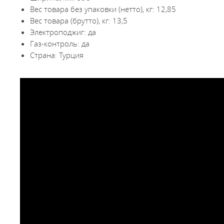
Вес товара без упаковки (нетто), кг: 12,85
Вес товара (брутто), кг: 13,5
Электроподжиг: да
Газ-контроль: да
Страна: Турция