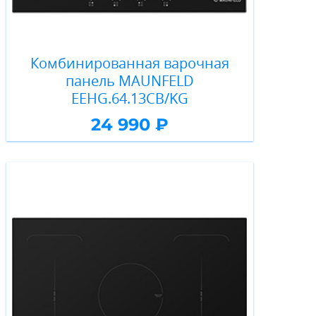
Комбинированная варочная
панель MAUNFELD
EEHG.64.13CB/KG
24 990 ₽