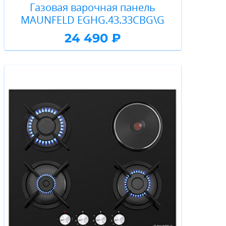
Газовая варочная панель
MAUNFELD EGHG.43.33CBG\G
24 490 ₽