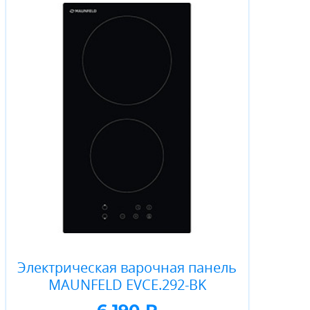
Электрическая варочная панель
MAUNFELD EVCE.292-BK