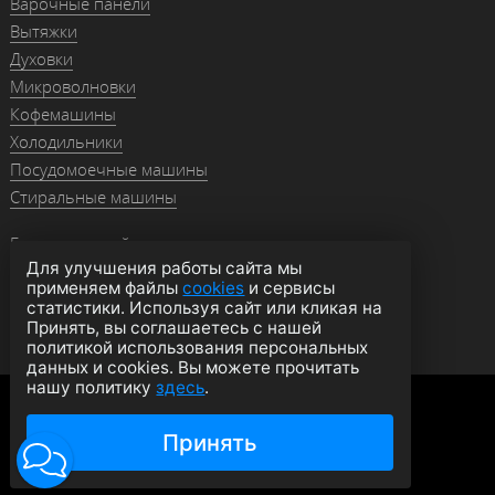
Варочные панели
Вытяжки
Духовки
Микроволновки
Кофемашины
Холодильники
Посудомоечные машины
Стиральные машины
Гранитные мойки
Для улучшения работы сайта мы
Мойки из нержавейки
применяем файлы
cookies
и сервисы
Смесители
статистики. Используя сайт или кликая на
Аксессуары
Принять, вы соглашаетесь с нашей
политикой использования персональных
данных и cookies. Вы можете прочитать
нашу политику
здесь
.
Политика конфиденциальности
Оферта
Согласие на обработку данных
Принять
© 2026 moyki1.ru