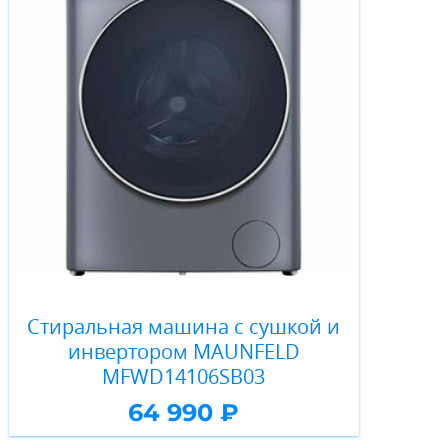
Стиральная машина c сушкой и
инвертором MAUNFELD
MFWD14106SB03
64 990 ₽