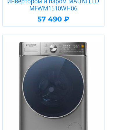
инвертором и паром MAUNFELD
MFWM1510WH06
57 490 ₽