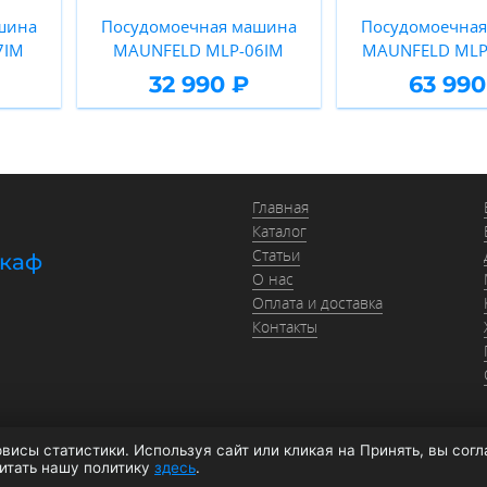
шина
Посудомоечная машина
Посудомоечна
7IM
MAUNFELD MLP-06IM
MAUNFELD MLP
32 990 ₽
63 990
Главная
Каталог
Статьи
шкаф
О нас
Оплата и доставка
Контакты
висы статистики. Используя сайт или кликая на Принять, вы сог
026 moyki1.ru
Политика конфиденциальности
Оферта
Согласие на обработку да
читать нашу политику
здесь
.