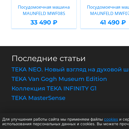
Посудомоечная машина
Посудомоечная ма
MAUNFELD MWF08S
MAUNFELD MWF0
33 490 ₽
41 490 ₽
Последние статьи
TEKA NEO. Новый взгляд на духовой 
TEKA Van Gogh Museum Edition
Коллекция TEKA INFINITY G1
TEKA MasterSense
Для улучшения работы сайта мы применяем файлы
cookies
и сер
© 2
использования персональных данных и cookies. Вы можете про