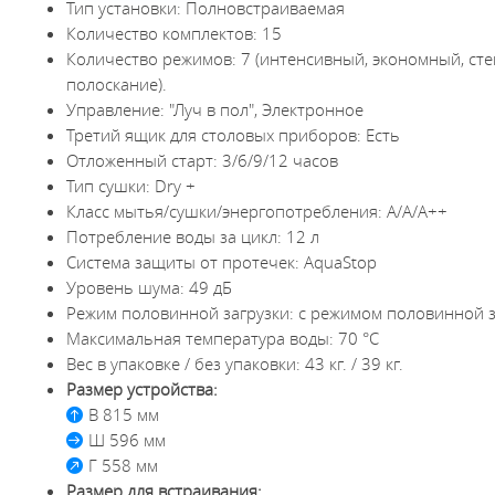
Тип установки: Полновстраиваемая
Количество комплектов: 15
Количество режимов: 7 (интенсивный, экономный, сте
полоскание).
Управление: "Луч в пол", Электронное
Третий ящик для столовых приборов: Есть
Отложенный старт: 3/6/9/12 часов
Тип сушки: Dry +
Класс мытья/сушки/энергопотребления: A/A/A++
Потребление воды за цикл: 12 л
Система защиты от протечек: AquaStop
Уровень шума: 49 дБ
Режим половинной загрузки: с режимом половинной з
Максимальная температура воды: 70 °C
Вес в упаковке / без упаковки: 43 кг. / 39 кг.
Размер устройства:
В 815 мм
Ш 596 мм
Г 558 мм
Размер для встраивания: