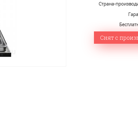
Страна-производ
Гар
Бесплат
Снят с произ