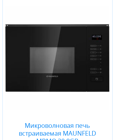
Микроволновая печь
встраиваемая MAUNFELD