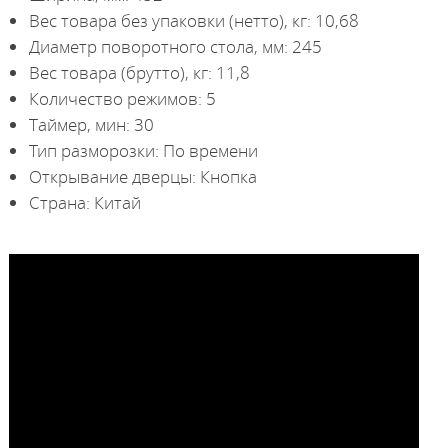
Вес товара без упаковки (нетто), кг: 10,68
Диаметр поворотного стола, мм: 245
Вес товара (брутто), кг: 11,8
Количество режимов: 5
Таймер, мин: 30
Тип разморозки: По времени
Открывание дверцы: Кнопка
Страна: Китай