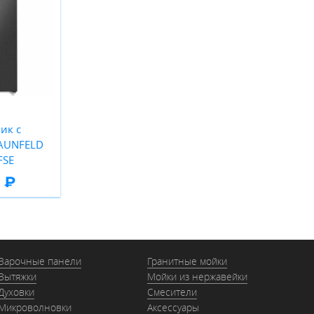
ик с
AUNFELD
FSE
 ₽
Варочные панели
Гранитные мойки
Вытяжки
Мойки из нержавейки
Духовки
Смесители
Микроволновки
Аксессуары