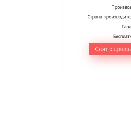
Произво
Страна-производите
Гар
Бесплат
Снят с произ