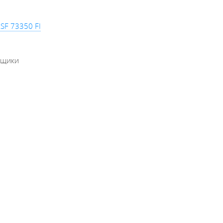
SF 73350 FI
 ящики