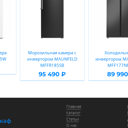
ера
Морозильная камера с
Холодильн
85W
инвертором MAUNFELD
инвертором M
MFFR185SB
MFF177N
95 490 ₽
89 990
Главная
Каталог
Статьи
шкаф
О нас