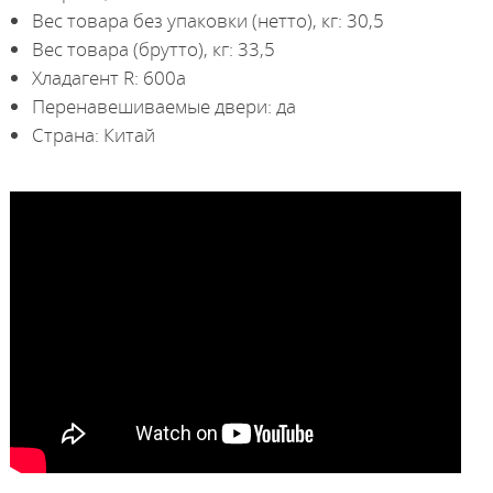
Вес товара без упаковки (нетто), кг: 30,5
Вес товара (брутто), кг: 33,5
Хладагент R: 600a
Перенавешиваемые двери: да
Страна: Китай