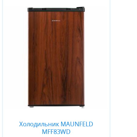
Холодильник MAUNFELD
MFF83WD