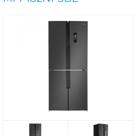
Посудомоечные машины
Стиральные машины
Холодильники