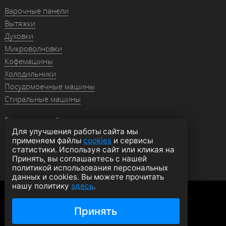
Варочные панели
Вытяжки
Духовки
Микроволновки
Кофемашины
Холодильники
Посудомоечные машины
Стиральные машины
Гранитные мойки
Для улучшения работы сайта мы
Мойки из нержавейки
применяем файлы
cookies
и сервисы
Смесители
статистики. Используя сайт или кликая на
Аксессуары
Принять, вы соглашаетесь с нашей
политикой использования персональных
данных и cookies. Вы можете прочитать
нашу политику
здесь
.
Политика конфиденциальности
Оферта
Согласие на обработку данных
Принять
© 2026 moyki1.ru