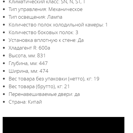
Климатический класс: SN, N, ST, T
Тип управления: Механическое
Тип освещения: Лампа
Количество полок холодильной камеры: 1
Количество боковых полок: 3
Установка вплотную к стене: Да
Хладагент R: 600а
Высота, мм: 831
Глубина, мм: 447
Ширина, мм: 474
Вес товара без упаковки (нетто), кг: 19
Вес товара (брутто), кг: 21
Перенавешиваемые двери: да
Страна: Китай