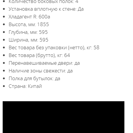
Количество боковых полок: 4
Установка вплотную к стене: Да
Хладагент R: 600а
Высота, мм: 1855
Глубина, мм: 595
Ширина, мм: 595
Вес товара без упаковки (нетто), кг: 58
Вес товара (брутто), кг: 64
Перенавешиваемые двери: да
Наличие зоны свежести: да
Полка для бутылок: да
Страна: Китай