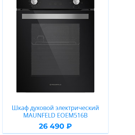
Шкаф духовой электрический
MAUNFELD EOEM516B
26 490 ₽