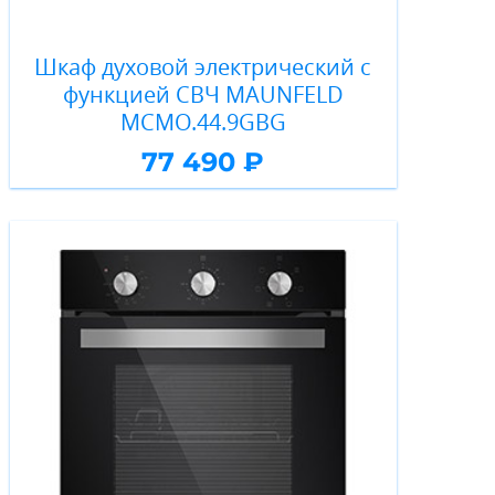
Шкаф духовой электрический с
функцией СВЧ MAUNFELD
MCMO.44.9GBG
77 490 ₽